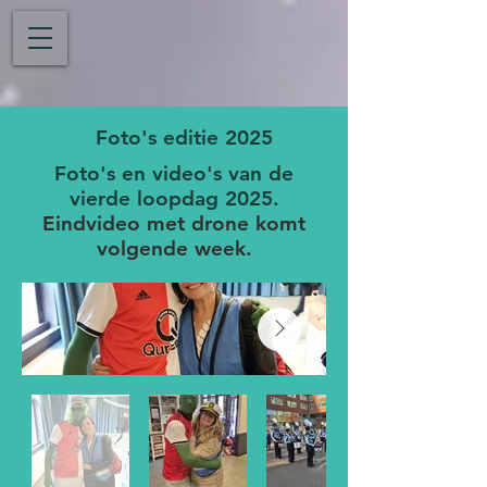
Foto's editie 2025
Foto's en video's van de
vierde loopdag 2025.
Eindvideo met drone komt
volgende week.