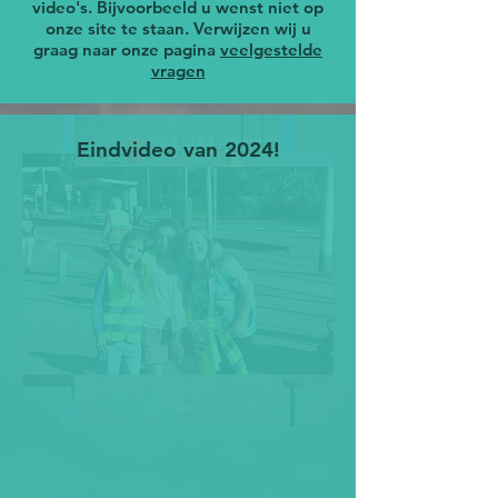
video's. Bijvoorbeeld u wenst niet op
onze site te staan. Verwijzen wij u
graag naar onze pagina
veelgestelde
vragen
Eindvideo van 2024!