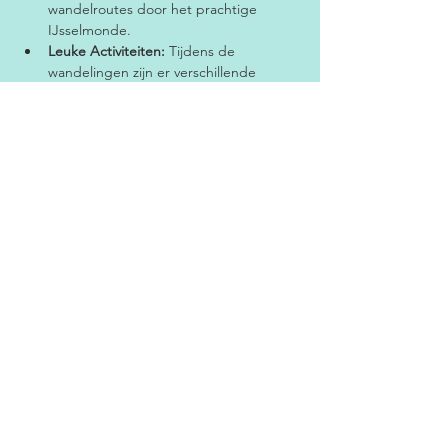
wandelroutes door het prachtige 
IJsselmonde.
Leuke Activiteiten:
 Tijdens de 
wandelingen zijn er verschillende 
activiteiten en verrassingen voor jong 
en oud.
Gezellige Sfeer:
 Kom samen met 
vrienden en familie en maak nieuwe 
herinneringen!
Meer weergeven
Deel dit evenement